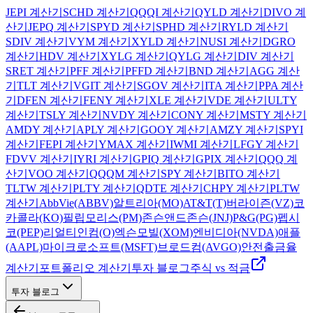
JEPI 계산기
SCHD
계산기
QQQI
계산기
QYLD
계산기
DIVO
계
산기
JEPQ
계산기
SPYD
계산기
SPHD
계산기
RYLD
계산기
SDIV
계산기
VYM
계산기
XYLD
계산기
NUSI
계산기
DGRO
계산기
HDV
계산기
XYLG
계산기
QYLG
계산기
DIV
계산기
SRET
계산기
PFF
계산기
PFFD
계산기
BND
계산기
AGG
계산
기
TLT
계산기
VGIT
계산기
SGOV
계산기
ITA
계산기
PPA
계산
기
DFEN
계산기
FENY
계산기
XLE
계산기
VDE
계산기
ULTY
계산기
TSLY
계산기
NVDY
계산기
CONY
계산기
MSTY
계산기
AMDY
계산기
APLY
계산기
GOOY
계산기
AMZY
계산기
SPYI
계산기
FEPI
계산기
YMAX
계산기
IWMI
계산기
LFGY
계산기
FDVV
계산기
IYRI
계산기
GPIQ
계산기
GPIX
계산기
QQQ
계
산기
VOO
계산기
QQQM
계산기
SPY
계산기
BITO
계산기
TLTW
계산기
PLTY
계산기
QDTE
계산기
CHPY
계산기
PLTW
계산기
AbbVie(ABBV)
알트리아(MO)
AT&T(T)
버라이즌(VZ)
코
카콜라(KO)
필립모리스(PM)
존슨앤드존슨(JNJ)
P&G(PG)
펩시
코(PEP)
리얼티인컴(O)
엑슨모빌(XOM)
엔비디아(NVDA)
애플
(AAPL)
마이크로소프트(MSFT)
브로드컴(AVGO)
안전출금율
계산기
포트폴리오 계산기
투자 블로그
주식 vs 적금
투자 블로그