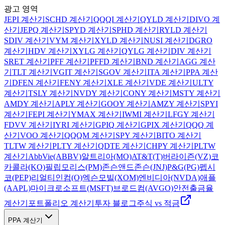
광고 영역
JEPI 계산기
SCHD
계산기
QQQI
계산기
QYLD
계산기
DIVO
계
산기
JEPQ
계산기
SPYD
계산기
SPHD
계산기
RYLD
계산기
SDIV
계산기
VYM
계산기
XYLD
계산기
NUSI
계산기
DGRO
계산기
HDV
계산기
XYLG
계산기
QYLG
계산기
DIV
계산기
SRET
계산기
PFF
계산기
PFFD
계산기
BND
계산기
AGG
계산
기
TLT
계산기
VGIT
계산기
SGOV
계산기
ITA
계산기
PPA
계산
기
DFEN
계산기
FENY
계산기
XLE
계산기
VDE
계산기
ULTY
계산기
TSLY
계산기
NVDY
계산기
CONY
계산기
MSTY
계산기
AMDY
계산기
APLY
계산기
GOOY
계산기
AMZY
계산기
SPYI
계산기
FEPI
계산기
YMAX
계산기
IWMI
계산기
LFGY
계산기
FDVV
계산기
IYRI
계산기
GPIQ
계산기
GPIX
계산기
QQQ
계
산기
VOO
계산기
QQQM
계산기
SPY
계산기
BITO
계산기
TLTW
계산기
PLTY
계산기
QDTE
계산기
CHPY
계산기
PLTW
계산기
AbbVie(ABBV)
알트리아(MO)
AT&T(T)
버라이즌(VZ)
코
카콜라(KO)
필립모리스(PM)
존슨앤드존슨(JNJ)
P&G(PG)
펩시
코(PEP)
리얼티인컴(O)
엑슨모빌(XOM)
엔비디아(NVDA)
애플
(AAPL)
마이크로소프트(MSFT)
브로드컴(AVGO)
안전출금율
계산기
포트폴리오 계산기
투자 블로그
주식 vs 적금
PPA 계산기