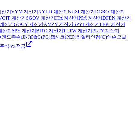
계산기
VYM
계산기
XYLD
계산기
NUSI
계산기
DGRO
계산기
VGIT
계산기
SGOV
계산기
ITA
계산기
PPA
계산기
DFEN
계산기
계산기
GOOY
계산기
AMZY
계산기
SPYI
계산기
FEPI
계산기
계산기
SPY
계산기
BITO
계산기
TLTW
계산기
PLTY
계산기
앤드존슨(JNJ)
P&G(PG)
펩시코(PEP)
리얼티인컴(O)
엑슨모빌
주식 vs 적금