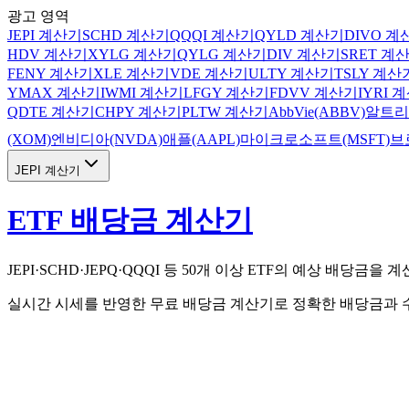
광고 영역
JEPI 계산기
SCHD
계산기
QQQI
계산기
QYLD
계산기
DIVO
계
HDV
계산기
XYLG
계산기
QYLG
계산기
DIV
계산기
SRET
계산
FENY
계산기
XLE
계산기
VDE
계산기
ULTY
계산기
TSLY
계산
YMAX
계산기
IWMI
계산기
LFGY
계산기
FDVV
계산기
IYRI
계
QDTE
계산기
CHPY
계산기
PLTW
계산기
AbbVie(ABBV)
알트리
(XOM)
엔비디아(NVDA)
애플(AAPL)
마이크로소프트(MSFT)
브
JEPI 계산기
ETF 배당금 계산기
JEPI·SCHD·JEPQ·QQQI 등 50개 이상 ETF의 예상 배당금을
실시간 시세를 반영한 무료 배당금 계산기로 정확한 배당금과