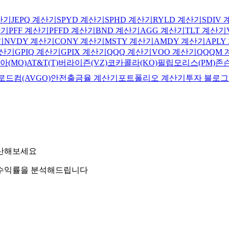
산기
JEPQ
계산기
SPYD
계산기
SPHD
계산기
RYLD
계산기
SDIV
기
PFF
계산기
PFFD
계산기
BND
계산기
AGG
계산기
TLT
계산기
기
NVDY
계산기
CONY
계산기
MSTY
계산기
AMDY
계산기
APLY
산기
GPIQ
계산기
GPIX
계산기
QQQ
계산기
VOO
계산기
QQQM
아(MO)
AT&T(T)
버라이즌(VZ)
코카콜라(KO)
필립모리스(PM)
존슨
로드컴(AVGO)
안전출금율 계산기
포트폴리오 계산기
투자 블로그
 계산해보세요
 수익률을 분석해드립니다