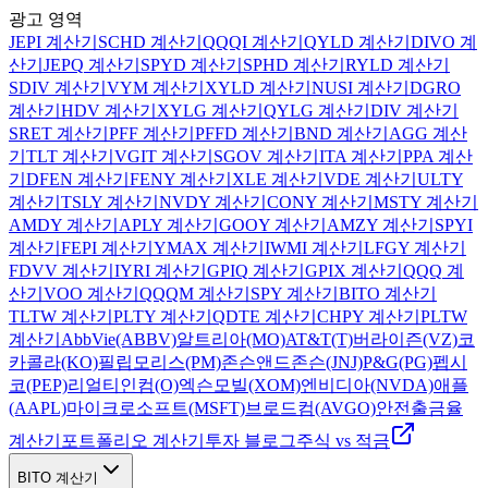
광고 영역
JEPI 계산기
SCHD
계산기
QQQI
계산기
QYLD
계산기
DIVO
계
산기
JEPQ
계산기
SPYD
계산기
SPHD
계산기
RYLD
계산기
SDIV
계산기
VYM
계산기
XYLD
계산기
NUSI
계산기
DGRO
계산기
HDV
계산기
XYLG
계산기
QYLG
계산기
DIV
계산기
SRET
계산기
PFF
계산기
PFFD
계산기
BND
계산기
AGG
계산
기
TLT
계산기
VGIT
계산기
SGOV
계산기
ITA
계산기
PPA
계산
기
DFEN
계산기
FENY
계산기
XLE
계산기
VDE
계산기
ULTY
계산기
TSLY
계산기
NVDY
계산기
CONY
계산기
MSTY
계산기
AMDY
계산기
APLY
계산기
GOOY
계산기
AMZY
계산기
SPYI
계산기
FEPI
계산기
YMAX
계산기
IWMI
계산기
LFGY
계산기
FDVV
계산기
IYRI
계산기
GPIQ
계산기
GPIX
계산기
QQQ
계
산기
VOO
계산기
QQQM
계산기
SPY
계산기
BITO
계산기
TLTW
계산기
PLTY
계산기
QDTE
계산기
CHPY
계산기
PLTW
계산기
AbbVie(ABBV)
알트리아(MO)
AT&T(T)
버라이즌(VZ)
코
카콜라(KO)
필립모리스(PM)
존슨앤드존슨(JNJ)
P&G(PG)
펩시
코(PEP)
리얼티인컴(O)
엑슨모빌(XOM)
엔비디아(NVDA)
애플
(AAPL)
마이크로소프트(MSFT)
브로드컴(AVGO)
안전출금율
계산기
포트폴리오 계산기
투자 블로그
주식 vs 적금
BITO 계산기