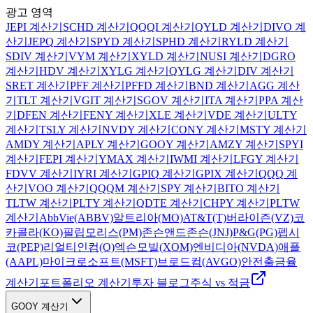
광고 영역
JEPI 계산기
SCHD
계산기
QQQI
계산기
QYLD
계산기
DIVO
계
산기
JEPQ
계산기
SPYD
계산기
SPHD
계산기
RYLD
계산기
SDIV
계산기
VYM
계산기
XYLD
계산기
NUSI
계산기
DGRO
계산기
HDV
계산기
XYLG
계산기
QYLG
계산기
DIV
계산기
SRET
계산기
PFF
계산기
PFFD
계산기
BND
계산기
AGG
계산
기
TLT
계산기
VGIT
계산기
SGOV
계산기
ITA
계산기
PPA
계산
기
DFEN
계산기
FENY
계산기
XLE
계산기
VDE
계산기
ULTY
계산기
TSLY
계산기
NVDY
계산기
CONY
계산기
MSTY
계산기
AMDY
계산기
APLY
계산기
GOOY
계산기
AMZY
계산기
SPYI
계산기
FEPI
계산기
YMAX
계산기
IWMI
계산기
LFGY
계산기
FDVV
계산기
IYRI
계산기
GPIQ
계산기
GPIX
계산기
QQQ
계
산기
VOO
계산기
QQQM
계산기
SPY
계산기
BITO
계산기
TLTW
계산기
PLTY
계산기
QDTE
계산기
CHPY
계산기
PLTW
계산기
AbbVie(ABBV)
알트리아(MO)
AT&T(T)
버라이즌(VZ)
코
카콜라(KO)
필립모리스(PM)
존슨앤드존슨(JNJ)
P&G(PG)
펩시
코(PEP)
리얼티인컴(O)
엑슨모빌(XOM)
엔비디아(NVDA)
애플
(AAPL)
마이크로소프트(MSFT)
브로드컴(AVGO)
안전출금율
계산기
포트폴리오 계산기
투자 블로그
주식 vs 적금
GOOY 계산기