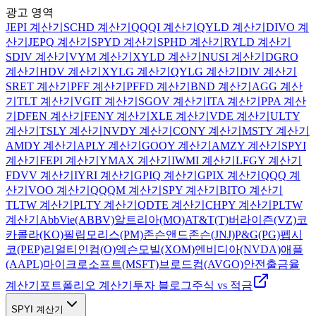
광고 영역
JEPI 계산기
SCHD
계산기
QQQI
계산기
QYLD
계산기
DIVO
계
산기
JEPQ
계산기
SPYD
계산기
SPHD
계산기
RYLD
계산기
SDIV
계산기
VYM
계산기
XYLD
계산기
NUSI
계산기
DGRO
계산기
HDV
계산기
XYLG
계산기
QYLG
계산기
DIV
계산기
SRET
계산기
PFF
계산기
PFFD
계산기
BND
계산기
AGG
계산
기
TLT
계산기
VGIT
계산기
SGOV
계산기
ITA
계산기
PPA
계산
기
DFEN
계산기
FENY
계산기
XLE
계산기
VDE
계산기
ULTY
계산기
TSLY
계산기
NVDY
계산기
CONY
계산기
MSTY
계산기
AMDY
계산기
APLY
계산기
GOOY
계산기
AMZY
계산기
SPYI
계산기
FEPI
계산기
YMAX
계산기
IWMI
계산기
LFGY
계산기
FDVV
계산기
IYRI
계산기
GPIQ
계산기
GPIX
계산기
QQQ
계
산기
VOO
계산기
QQQM
계산기
SPY
계산기
BITO
계산기
TLTW
계산기
PLTY
계산기
QDTE
계산기
CHPY
계산기
PLTW
계산기
AbbVie(ABBV)
알트리아(MO)
AT&T(T)
버라이즌(VZ)
코
카콜라(KO)
필립모리스(PM)
존슨앤드존슨(JNJ)
P&G(PG)
펩시
코(PEP)
리얼티인컴(O)
엑슨모빌(XOM)
엔비디아(NVDA)
애플
(AAPL)
마이크로소프트(MSFT)
브로드컴(AVGO)
안전출금율
계산기
포트폴리오 계산기
투자 블로그
주식 vs 적금
SPYI 계산기