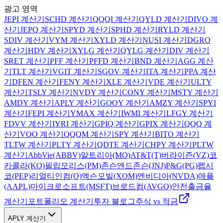
광고 영역
JEPI 계산기
SCHD
계산기
QQQI
계산기
QYLD
계산기
DIVO
계
산기
JEPQ
계산기
SPYD
계산기
SPHD
계산기
RYLD
계산기
SDIV
계산기
VYM
계산기
XYLD
계산기
NUSI
계산기
DGRO
계산기
HDV
계산기
XYLG
계산기
QYLG
계산기
DIV
계산기
SRET
계산기
PFF
계산기
PFFD
계산기
BND
계산기
AGG
계산
기
TLT
계산기
VGIT
계산기
SGOV
계산기
ITA
계산기
PPA
계산
기
DFEN
계산기
FENY
계산기
XLE
계산기
VDE
계산기
ULTY
계산기
TSLY
계산기
NVDY
계산기
CONY
계산기
MSTY
계산기
AMDY
계산기
APLY
계산기
GOOY
계산기
AMZY
계산기
SPYI
계산기
FEPI
계산기
YMAX
계산기
IWMI
계산기
LFGY
계산기
FDVV
계산기
IYRI
계산기
GPIQ
계산기
GPIX
계산기
QQQ
계
산기
VOO
계산기
QQQM
계산기
SPY
계산기
BITO
계산기
TLTW
계산기
PLTY
계산기
QDTE
계산기
CHPY
계산기
PLTW
계산기
AbbVie(ABBV)
알트리아(MO)
AT&T(T)
버라이즌(VZ)
코
카콜라(KO)
필립모리스(PM)
존슨앤드존슨(JNJ)
P&G(PG)
펩시
코(PEP)
리얼티인컴(O)
엑슨모빌(XOM)
엔비디아(NVDA)
애플
(AAPL)
마이크로소프트(MSFT)
브로드컴(AVGO)
안전출금율
계산기
포트폴리오 계산기
투자 블로그
주식 vs 적금
APLY 계산기