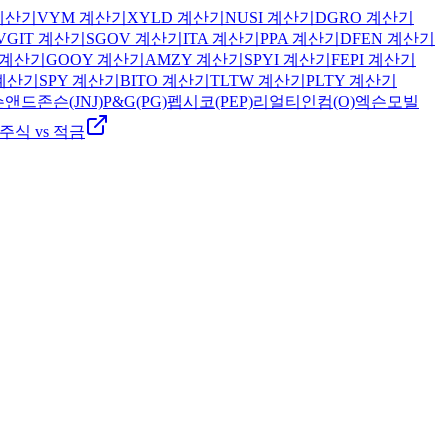
계산기
VYM
계산기
XYLD
계산기
NUSI
계산기
DGRO
계산기
VGIT
계산기
SGOV
계산기
ITA
계산기
PPA
계산기
DFEN
계산기
계산기
GOOY
계산기
AMZY
계산기
SPYI
계산기
FEPI
계산기
계산기
SPY
계산기
BITO
계산기
TLTW
계산기
PLTY
계산기
앤드존슨(JNJ)
P&G(PG)
펩시코(PEP)
리얼티인컴(O)
엑슨모빌
주식 vs 적금