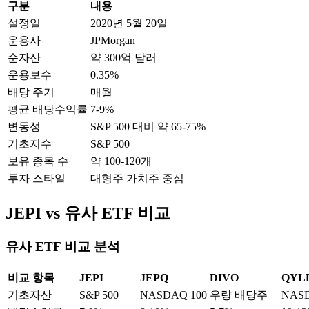
구분
내용
설정일
2020년 5월 20일
운용사
JPMorgan
순자산
약 300억 달러
운용보수
0.35%
배당 주기
매월
평균 배당수익률
7-9%
변동성
S&P 500 대비 약 65-75%
기초지수
S&P 500
보유 종목 수
약 100-120개
투자 스타일
대형주 가치주 중심
JEPI vs 유사 ETF 비교
유사 ETF 비교 분석
비교 항목
JEPI
JEPQ
DIVO
QYL
기초자산
S&P 500
NASDAQ 100
우량 배당주
NASD