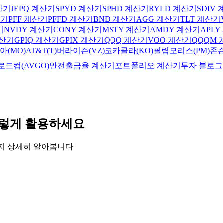
산기
JEPQ
계산기
SPYD
계산기
SPHD
계산기
RYLD
계산기
SDIV
기
PFF
계산기
PFFD
계산기
BND
계산기
AGG
계산기
TLT
계산기
기
NVDY
계산기
CONY
계산기
MSTY
계산기
AMDY
계산기
APLY
산기
GPIQ
계산기
GPIX
계산기
QQQ
계산기
VOO
계산기
QQQM
아(MO)
AT&T(T)
버라이즌(VZ)
코카콜라(KO)
필립모리스(PM)
존슨
로드컴(AVGO)
안전출금율 계산기
포트폴리오 계산기
투자 블로그
 이렇게 활용하세요
법까지 상세히 알아봅니다