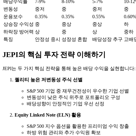
배당수익률
7-9%
8-10%
5-7%
10-1
변동성
중저
중
중저
중
운용보수
0.35%
0.35%
0.55%
0.60
상승장 수익성
중
중상
중상
하
하락장 방어력
상
중
상
중하
특징
안정성 중시
성장성 혼합
배당성장 추구
고배
JEPI의 핵심 투자 전략 이해하기
JEPI는 두 가지 핵심 전략을 통해 높은 배당 수익을 실현합니다:
퀄리티 높은 저변동성 주식 선별
S&P 500 기업 중 재무건전성이 우수한 기업 선별
변동성이 낮은 주식 위주로 포트폴리오 구성
배당성향이 안정적인 기업 우선 선정
Equity Linked Note (ELN) 활용
S&P 500 지수 옵션을 활용한 프리미엄 수익 창출
하방 위험 관리와 추가 수익원 확보