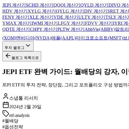
JEPI 계산기
SCHD
계산기
QQQI
계산기
QYLD
계산기
DIVO
계
HDV
계산기
XYLG
계산기
QYLG
계산기
DIV
계산기
SRET
계산
FENY
계산기
XLE
계산기
VDE
계산기
ULTY
계산기
TSLY
계산
YMAX
계산기
IWMI
계산기
LFGY
계산기
FDVV
계산기
IYRI
계
QDTE
계산기
CHPY
계산기
PLTW
계산기
AbbVie(ABBV)
알트리
(XOM)
엔비디아(NVDA)
애플(AAPL)
마이크로소프트(MSFT)
브
투자 블로그
블로그 목록으로
JEPI ETF 완벽 가이드: 월배당의 강자,
JEPI ETF의 투자 전략, 장단점, 그리고 포트폴리오 구성 방
스냅툴 리서치
2024년 2월 20일
etf-analysis
#
월배당
#
옵션전략