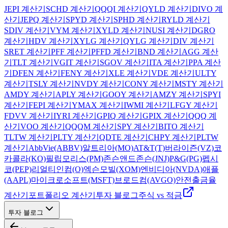
JEPI 계산기
SCHD
계산기
QQQI
계산기
QYLD
계산기
DIVO
계
산기
JEPQ
계산기
SPYD
계산기
SPHD
계산기
RYLD
계산기
SDIV
계산기
VYM
계산기
XYLD
계산기
NUSI
계산기
DGRO
계산기
HDV
계산기
XYLG
계산기
QYLG
계산기
DIV
계산기
SRET
계산기
PFF
계산기
PFFD
계산기
BND
계산기
AGG
계산
기
TLT
계산기
VGIT
계산기
SGOV
계산기
ITA
계산기
PPA
계산
기
DFEN
계산기
FENY
계산기
XLE
계산기
VDE
계산기
ULTY
계산기
TSLY
계산기
NVDY
계산기
CONY
계산기
MSTY
계산기
AMDY
계산기
APLY
계산기
GOOY
계산기
AMZY
계산기
SPYI
계산기
FEPI
계산기
YMAX
계산기
IWMI
계산기
LFGY
계산기
FDVV
계산기
IYRI
계산기
GPIQ
계산기
GPIX
계산기
QQQ
계
산기
VOO
계산기
QQQM
계산기
SPY
계산기
BITO
계산기
TLTW
계산기
PLTY
계산기
QDTE
계산기
CHPY
계산기
PLTW
계산기
AbbVie(ABBV)
알트리아(MO)
AT&T(T)
버라이즌(VZ)
코
카콜라(KO)
필립모리스(PM)
존슨앤드존슨(JNJ)
P&G(PG)
펩시
코(PEP)
리얼티인컴(O)
엑슨모빌(XOM)
엔비디아(NVDA)
애플
(AAPL)
마이크로소프트(MSFT)
브로드컴(AVGO)
안전출금율
계산기
포트폴리오 계산기
투자 블로그
주식 vs 적금
투자 블로그